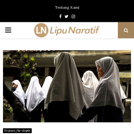
Tentang Kami
Facebook
Twitter
Instagram
PRIMARY
MENU
Feature/In-depth