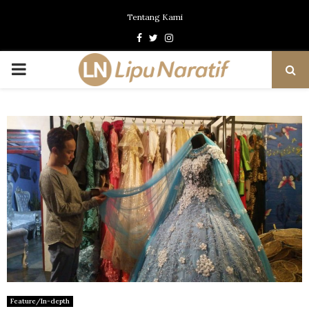
Tentang Kami
Facebook
Twitter
Instagram
PRIMARY
MENU
Feature/In-depth