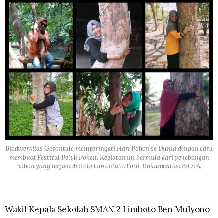
Biodiversitas Gorontalo memperingati Hari Pohon se Dunia dengan cara
membuat Festival Peluk Pohon. Kegiatan ini bermula dari penebangan
pohon yang terjadi di Kota Gorontalo. Foto: Dokumentasi BIOTA.
Wakil Kepala Sekolah SMAN 2 Limboto Ben Mulyono