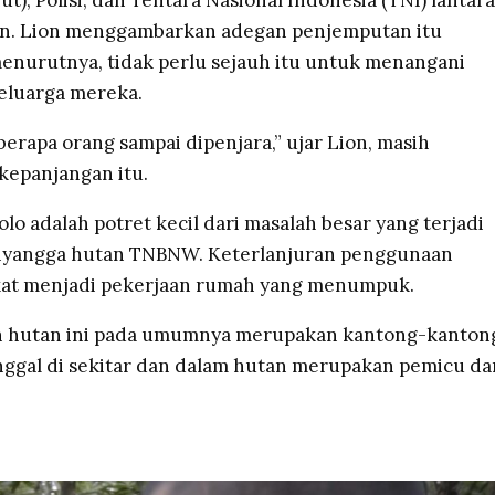
t), Polisi, dan Tentara Nasional Indonesia (TNI) lantar
an. Lion menggambarkan adegan penjemputan itu
enurutnya, tidak perlu sejauh itu untuk menangani
eluarga mereka.
erapa orang sampai dipenjara,” ujar Lion, masih
kepanjangan itu.
lo adalah potret kecil dari masalah besar yang terjadi
enyangga hutan TNBNW. Keterlanjuran penggunaan
at menjadi pekerjaan rumah yang menumpuk.
n hutan ini pada umumnya merupakan kantong-kanton
nggal di sekitar dan dalam hutan merupakan pemicu da