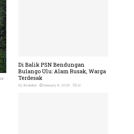
Di Balik PSN Bendungan
Bulango Ulu: Alam Rusak, Warga
Terdesak
co
by
Redaksi
January 8, 2026
12