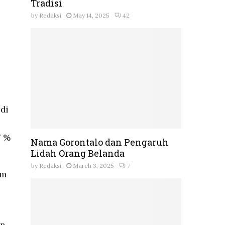
Tradisi
by
Redaksi
May 14, 2025
42
 di
7 %
Nama Gorontalo dan Pengaruh
Lidah Orang Belanda
by
Redaksi
March 3, 2025
7
am