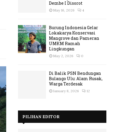
Dembe I Disorot
May 16, 2026
4
Burung Indonesia Gelar
Lokakarya Konservasi
Mangrove dan Pameran
UMKM Ramah
Lingkungan
May 2, 2026
0
Di Balik PSN Bendungan
Bulango Ulu: Alam Rusak,
Warga Terdesak
January 8, 2026
12
PILIHAN EDITOR