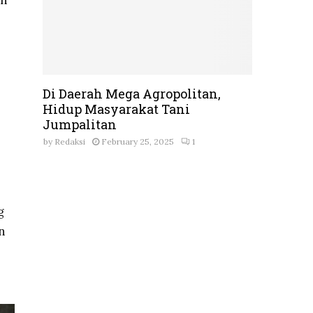
an
Di Daerah Mega Agropolitan,
Hidup Masyarakat Tani
Jumpalitan
by
Redaksi
February 25, 2025
1
g
n