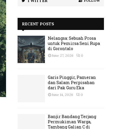
TWITTER
FOLLOW
RECENT POSTS
Nelangsa: Sebuah Prosa
untuk Pemirsa Seni Rupa
di Gorontalo
June 27, 2026
0
Garis Pinggir, Pameran
dan Salam Perpisahan
dari Pak Guru Eka
June 14, 2026
0
Banjir Bandang Terjang
Permukiman Warga,
Tambang Galian C di