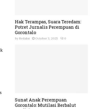
Hak Terampas, Suara Teredam:
Potret Jurnalis Perempuan di
Gorontalo
by
Redaksi
October 3, 2025
0
ak
s
Sunat Anak Perempuan
Gorontalo: Mutilasi Berbalut