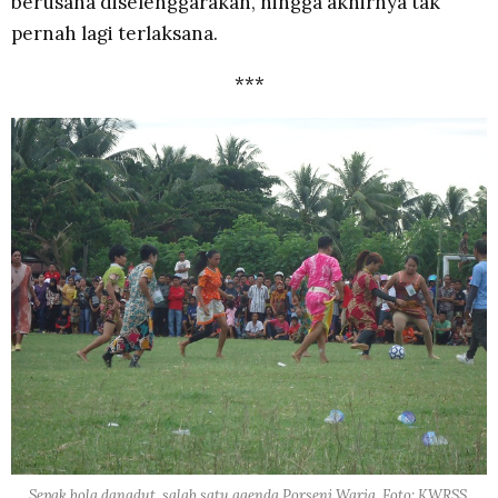
berusaha diselenggarakan, hingga akhirnya tak
pernah lagi terlaksana.
***
Sepak bola dangdut, salab satu agenda Porseni Waria. Foto: KWRSS.