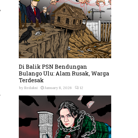
,
Di Balik PSN Bendungan
Bulango Ulu: Alam Rusak, Warga
Terdesak
by
Redaksi
January 8, 2026
12
,