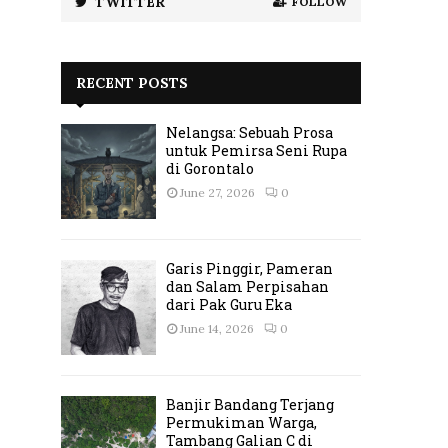
TWITTER
FOLLOW
RECENT POSTS
Nelangsa: Sebuah Prosa
untuk Pemirsa Seni Rupa
di Gorontalo
June 27, 2026
0
Garis Pinggir, Pameran
dan Salam Perpisahan
dari Pak Guru Eka
June 14, 2026
0
Banjir Bandang Terjang
Permukiman Warga,
Tambang Galian C di