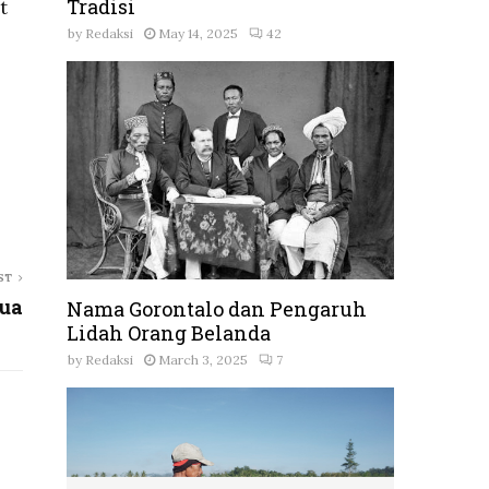
Tradisi
t
by
Redaksi
May 14, 2025
42
ST
ua
Nama Gorontalo dan Pengaruh
Lidah Orang Belanda
by
Redaksi
March 3, 2025
7