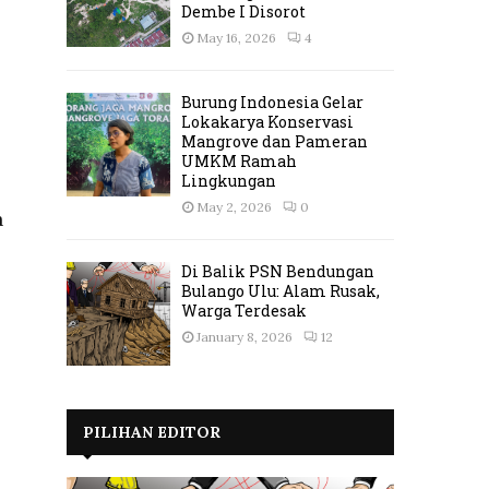
Dembe I Disorot
May 16, 2026
4
Burung Indonesia Gelar
Lokakarya Konservasi
Mangrove dan Pameran
UMKM Ramah
Lingkungan
May 2, 2026
0
a
Di Balik PSN Bendungan
Bulango Ulu: Alam Rusak,
Warga Terdesak
January 8, 2026
12
PILIHAN EDITOR