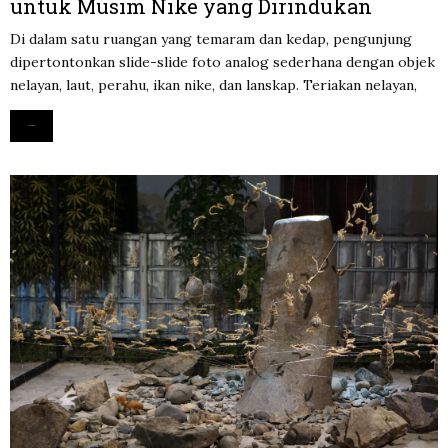
untuk Musim Nike yang Dirindukan
Di dalam satu ruangan yang temaram dan kedap, pengunjung
dipertontonkan slide-slide foto analog sederhana dengan objek
nelayan, laut, perahu, ikan nike, dan lanskap. Teriakan nelayan,
Read more