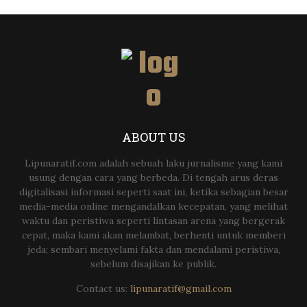
ABOUT US
Lipunaratif.com adalah sebuah laku jurnalisme yang kami
usung dengan cara yang berbeda. Di tengah arus deras
digitalisasi informasi seperti saat ini, ketika sebagian besar
media-media online mengandalkan kecepatan, yang melihat
waktu dan peristiwa seperti lintasan arena yang bergerak
cepat, maka kami akan melambat, berhenti untuk memberi
jeda; sembari menyelami fakta dan mendalami peristiwa,
sebelum disajikan ke publik.
Contact us:
lipunaratif@gmail.com