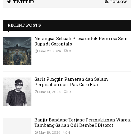
TWITTER
FOLLOW
RECENT POSTS
Nelangsa: Sebuah Prosa untuk Pemirsa Seni
Rupa di Gorontalo
June 27, 2026
0
Garis Pinggir, Pameran dan Salam
Perpisahan dari Pak Guru Eka
June 14, 2026
0
Banjir Bandang Terjang Permukiman Warga,
Tambang Galian C di Dembe I Disorot
May 16, 2026
4