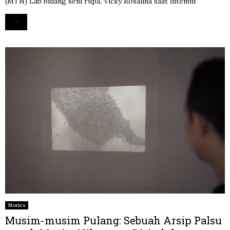
(MTN) Lab bidang seni rupa, Vicky Rosalina saat ditemui
Read more
Stories
Musim-musim Pulang: Sebuah Arsip Palsu