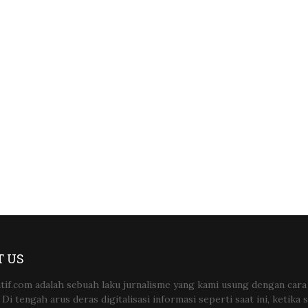
 US
tif.com adalah sebuah laku jurnalisme yang kami usung dengan cara
Di tengah arus deras digitalisasi informasi seperti saat ini, ketika 