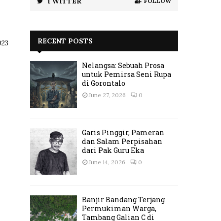
TWITTER
FOLLOW
RECENT POSTS
023
Nelangsa: Sebuah Prosa
untuk Pemirsa Seni Rupa
di Gorontalo
June 27, 2026
0
Garis Pinggir, Pameran
dan Salam Perpisahan
dari Pak Guru Eka
June 14, 2026
0
Banjir Bandang Terjang
Permukiman Warga,
Tambang Galian C di