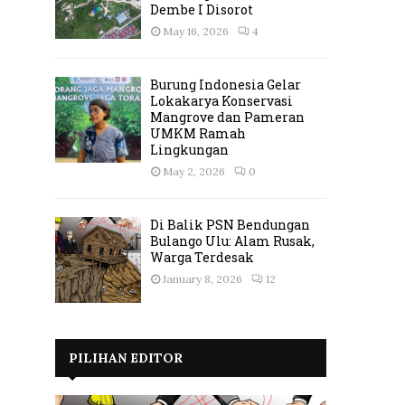
Dembe I Disorot
May 16, 2026
4
Burung Indonesia Gelar
Lokakarya Konservasi
Mangrove dan Pameran
UMKM Ramah
Lingkungan
May 2, 2026
0
Di Balik PSN Bendungan
Bulango Ulu: Alam Rusak,
Warga Terdesak
January 8, 2026
12
PILIHAN EDITOR