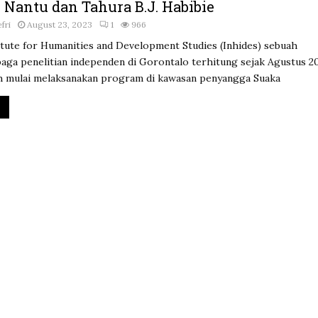
 Nantu dan Tahura B.J. Habibie
fri
August 23, 2023
1
966
itute for Humanities and Development Studies (Inhides) sebuah
aga penelitian independen di Gorontalo terhitung sejak Agustus 2
h mulai melaksanakan program di kawasan penyangga Suaka