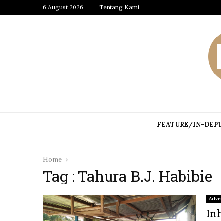
6 August 2026
Tentang Kami
FEATURE/IN-DEP
Home
Tag : Tahura B.J. Habibie
Adver
In