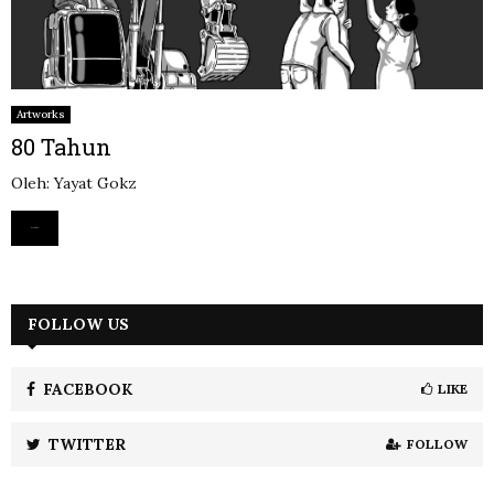
Artworks
80 Tahun
Oleh: Yayat Gokz
Read more
FOLLOW US
FACEBOOK
LIKE
TWITTER
FOLLOW