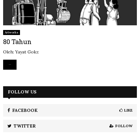
Artworks
80 Tahun
Oleh: Yayat Gokz
Read more
FOLLOW US
FACEBOOK
LIKE
TWITTER
FOLLOW