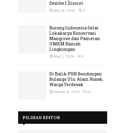
Dembe I Disorot
May 16, 2026
4
Burung Indonesia Gelar
Lokakarya Konservasi
Mangrove dan Pameran
UMKM Ramah
Lingkungan
May 2, 2026
0
Di Balik PSN Bendungan
Bulango Ulu: Alam Rusak,
Warga Terdesak
January 8, 2026
12
PILIHAN EDITOR