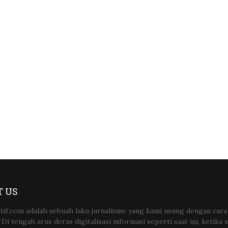
 US
tif.com adalah sebuah laku jurnalisme yang kami usung dengan cara
Di tengah arus deras digitalisasi informasi seperti saat ini, ketika 