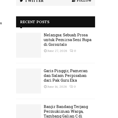
TWITTER
FOLLOW
RECENT POSTS
ru
Nelangsa: Sebuah Prosa
untuk Pemirsa Seni Rupa
di Gorontalo
June 27, 2026
0
Garis Pinggir, Pameran
dan Salam Perpisahan
dari Pak Guru Eka
June 14, 2026
0
Banjir Bandang Terjang
Permukiman Warga,
Tambang Galian C di