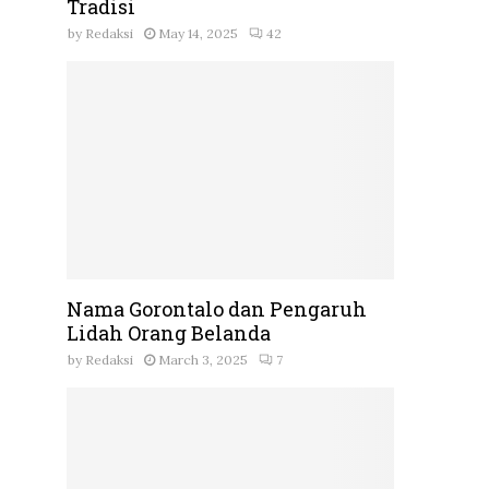
Tradisi
by
Redaksi
May 14, 2025
42
Nama Gorontalo dan Pengaruh
Lidah Orang Belanda
by
Redaksi
March 3, 2025
7