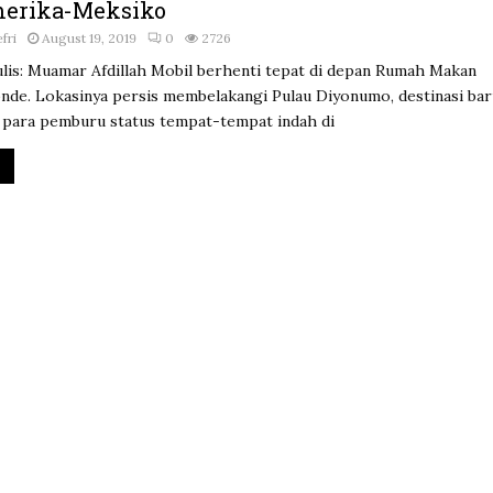
erika-Meksiko
fri
August 19, 2019
0
2726
lis: Muamar Afdillah Mobil berhenti tepat di depan Rumah Makan
nde. Lokasinya persis membelakangi Pulau Diyonumo, destinasi ba
 para pemburu status tempat-tempat indah di