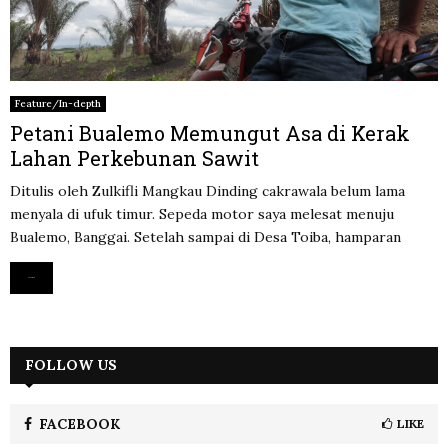
Feature/In-depth
Petani Bualemo Memungut Asa di Kerak
Lahan Perkebunan Sawit
Ditulis oleh Zulkifli Mangkau Dinding cakrawala belum lama
menyala di ufuk timur. Sepeda motor saya melesat menuju
Bualemo, Banggai. Setelah sampai di Desa Toiba, hamparan
Read more
FOLLOW US
FACEBOOK
LIKE