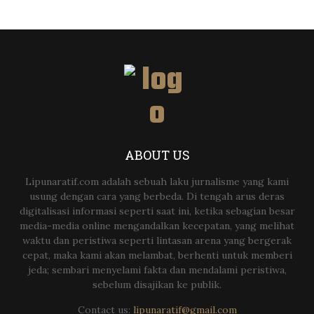
ABOUT US
Lipunaratif.com adalah sebuah laku jurnalisme yang kami
usung dengan cara yang berbeda. Di tengah arus deras
digitalisasi informasi seperti saat ini, ketika sebagian besar
media-media online mengandalkan kecepatan, yang melihat
waktu dan peristiwa seperti lintasan arena yang bergerak
cepat, maka kami akan melambat, berhenti untuk memberi
jeda; sembari menyelami fakta dan mendalami peristiwa,
sebelum disajikan ke publik.
Contact us:
lipunaratif@gmail.com