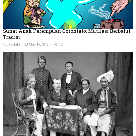
Sunat Anak Perempuan Gorontalo: Mutilasi Berbalut
Tradisi
by
Redaksi
May 14, 2025
42