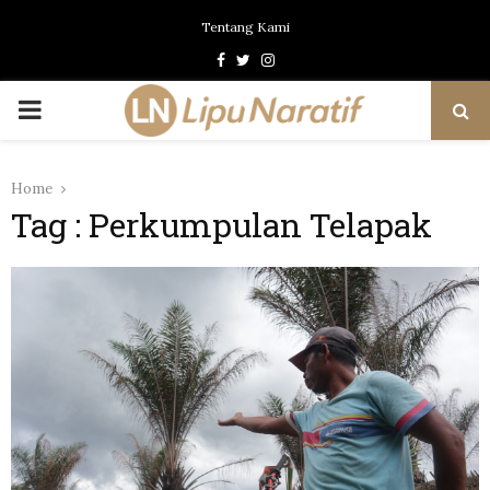
Tentang Kami
Facebook
Twitter
Instagram
PRIMARY
MENU
Home
Tag : Perkumpulan Telapak