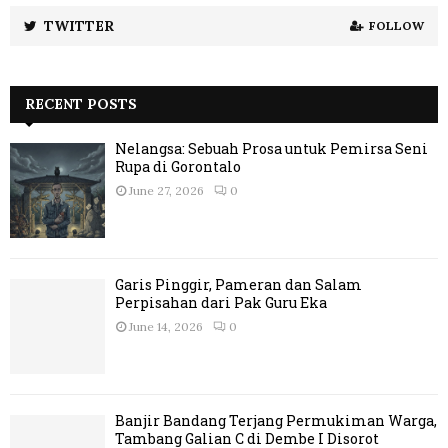
TWITTER
FOLLOW
RECENT POSTS
Nelangsa: Sebuah Prosa untuk Pemirsa Seni
Rupa di Gorontalo
June 27, 2026
0
Garis Pinggir, Pameran dan Salam
Perpisahan dari Pak Guru Eka
June 14, 2026
0
Banjir Bandang Terjang Permukiman Warga,
Tambang Galian C di Dembe I Disorot