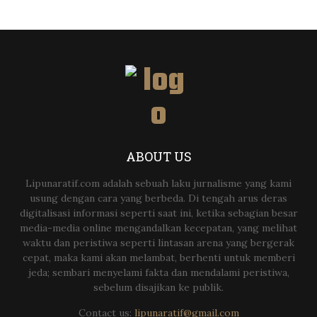
ABOUT US
Lipunaratif.com adalah sebuah laku jurnalisme yang kami
usung dengan cara yang berbeda. Di tengah arus deras
digitalisasi informasi seperti saat ini, ketika sebagian besar
media-media online mengandalkan kecepatan, yang melihat
waktu dan peristiwa seperti lintasan arena yang bergerak
cepat, maka kami akan melambat, berhenti untuk memberi
jeda; sembari menyelami fakta dan mendalami peristiwa,
sebelum disajikan ke publik.
Contact us:
lipunaratif@gmail.com