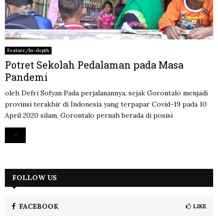
Feature/In-depth
Potret Sekolah Pedalaman pada Masa
Pandemi
oleh Defri Sofyan Pada perjalanannya, sejak Gorontalo menjadi
provinsi terakhir di Indonesia yang terpapar Covid-19 pada 10
April 2020 silam, Gorontalo pernah berada di posisi
Read more
FOLLOW US
FACEBOOK
LIKE