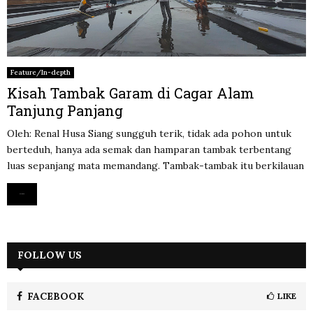
Feature/In-depth
Kisah Tambak Garam di Cagar Alam
Tanjung Panjang
Oleh: Renal Husa Siang sungguh terik, tidak ada pohon untuk
berteduh, hanya ada semak dan hamparan tambak terbentang
luas sepanjang mata memandang. Tambak-tambak itu berkilauan
Read more
FOLLOW US
FACEBOOK
LIKE