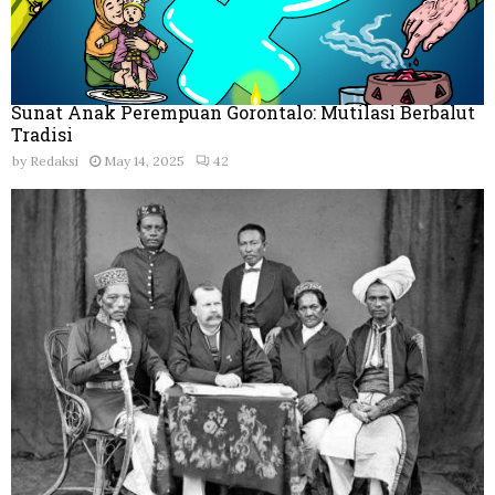
Sunat Anak Perempuan Gorontalo: Mutilasi Berbalut
Tradisi
by
Redaksi
May 14, 2025
42