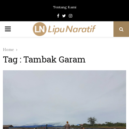
Tentang Kami
Facebook
Twitter
Instagram
PRIMARY
MENU
Home
Tag : Tambak Garam