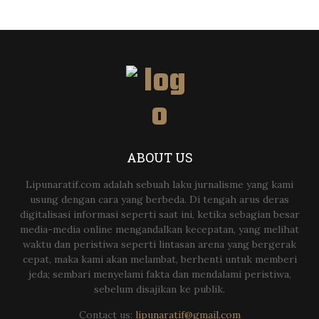
ABOUT US
Lipunaratif.com adalah sebuah laku jurnalisme yang kami
usung dengan cara yang berbeda. Di tengah arus deras
digitalisasi informasi seperti saat ini, ketika sebagian besar
media-media online mengandalkan kecepatan, yang melihat
waktu dan peristiwa seperti lintasan arena yang bergerak
cepat, maka kami akan melambat, berhenti untuk memberi
jeda; sembari menyelami fakta dan mendalami peristiwa,
sebelum disajikan ke publik.
Contact us:
lipunaratif@gmail.com