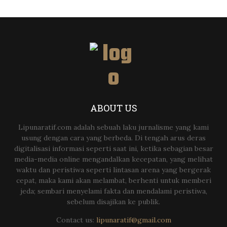
ABOUT US
Lipunaratif.com adalah sebuah laku jurnalisme yang kami
usung dengan cara yang berbeda. Di tengah arus deras
digitalisasi informasi seperti saat ini, ketika sebagian besar
media-media online mengandalkan kecepatan, yang melihat
waktu dan peristiwa seperti lintasan arena yang bergerak
cepat, maka kami akan melambat, berhenti untuk memberi
jeda; sembari menyelami fakta dan mendalami peristiwa,
sebelum disajikan ke publik.
Contact us:
lipunaratif@gmail.com