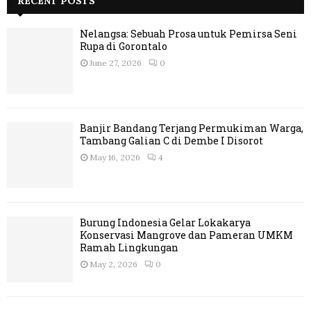
RECENT POSTS
Nelangsa: Sebuah Prosa untuk Pemirsa Seni
Rupa di Gorontalo
June 27, 2026
0
Banjir Bandang Terjang Permukiman Warga,
Tambang Galian C di Dembe I Disorot
May 16, 2026
4
Burung Indonesia Gelar Lokakarya
Konservasi Mangrove dan Pameran UMKM
Ramah Lingkungan
May 2, 2026
0