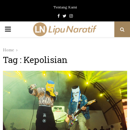
Tentang Kami
Facebook
Twitter
Instagram
PRIMARY
MENU
Home
Tag : Kepolisian