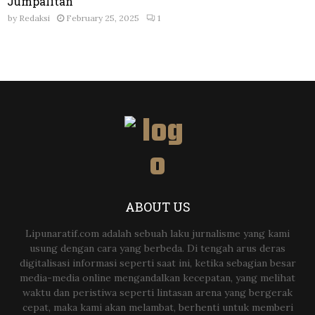
Jumpalitan
by
Redaksi
February 25, 2025
1
ABOUT US
Lipunaratif.com adalah sebuah laku jurnalisme yang kami
usung dengan cara yang berbeda. Di tengah arus deras
digitalisasi informasi seperti saat ini, ketika sebagian besar
media-media online mengandalkan kecepatan, yang melihat
waktu dan peristiwa seperti lintasan arena yang bergerak
cepat, maka kami akan melambat, berhenti untuk memberi