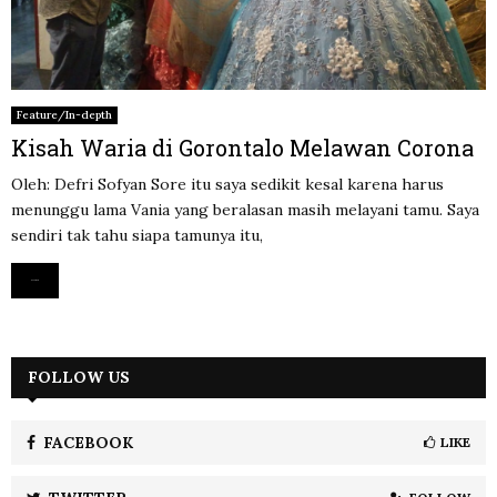
Feature/In-depth
Kisah Waria di Gorontalo Melawan Corona
Oleh: Defri Sofyan Sore itu saya sedikit kesal karena harus
menunggu lama Vania yang beralasan masih melayani tamu. Saya
sendiri tak tahu siapa tamunya itu,
Read more
FOLLOW US
FACEBOOK
LIKE