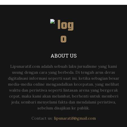
ABOUT US
Lipunaratif.com adalah sebuah laku jurnalisme yang kami
usung dengan cara yang berbeda. Di tengah arus deras
digitalisasi informasi seperti saat ini, ketika sebagian besar
media-media online mengandalkan kecepatan, yang melihat
waktu dan peristiwa seperti lintasan arena yang bergerak
cepat, maka kami akan melambat, berhenti untuk memberi
jeda; sembari menyelami fakta dan mendalami peristiwa,
sebelum disajikan ke publik.
Contact us:
lipunaratif@gmail.com