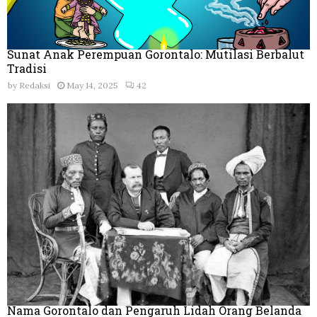
Sunat Anak Perempuan Gorontalo: Mutilasi Berbalut
Tradisi
by
Redaksi
May 14, 2025
42
Nama Gorontalo dan Pengaruh Lidah Orang Belanda