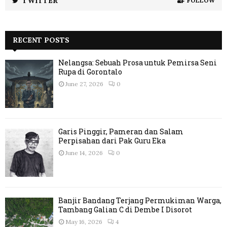
TWITTER
FOLLOW
RECENT POSTS
Nelangsa: Sebuah Prosa untuk Pemirsa Seni
Rupa di Gorontalo
June 27, 2026
0
Garis Pinggir, Pameran dan Salam
Perpisahan dari Pak Guru Eka
June 14, 2026
0
Banjir Bandang Terjang Permukiman Warga,
Tambang Galian C di Dembe I Disorot
May 16, 2026
4