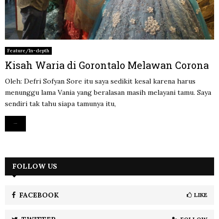
Feature/In-depth
Kisah Waria di Gorontalo Melawan Corona
Oleh: Defri Sofyan Sore itu saya sedikit kesal karena harus
menunggu lama Vania yang beralasan masih melayani tamu. Saya
sendiri tak tahu siapa tamunya itu,
Read more
FOLLOW US
FACEBOOK
LIKE