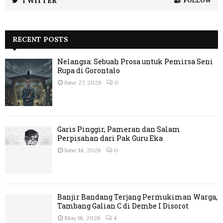
TWITTER
FOLLOW
RECENT POSTS
Nelangsa: Sebuah Prosa untuk Pemirsa Seni
Rupa di Gorontalo
June 27, 2026
0
Garis Pinggir, Pameran dan Salam
Perpisahan dari Pak Guru Eka
June 14, 2026
0
Banjir Bandang Terjang Permukiman Warga,
Tambang Galian C di Dembe I Disorot
May 16, 2026
4