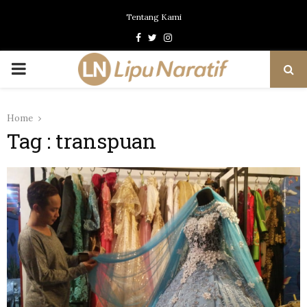
Tentang Kami
Facebook
Twitter
Instagram
PRIMARY
MENU
Home
Tag : transpuan