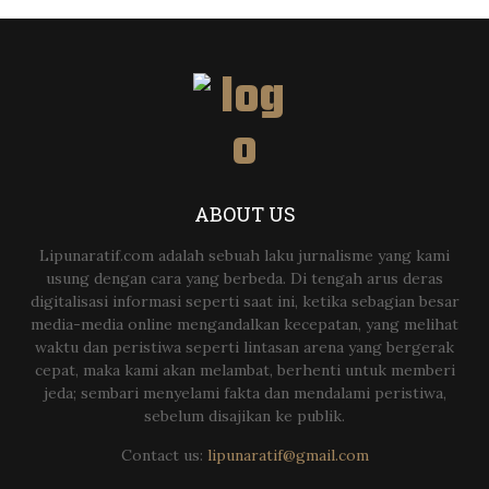
ABOUT US
Lipunaratif.com adalah sebuah laku jurnalisme yang kami
usung dengan cara yang berbeda. Di tengah arus deras
digitalisasi informasi seperti saat ini, ketika sebagian besar
media-media online mengandalkan kecepatan, yang melihat
waktu dan peristiwa seperti lintasan arena yang bergerak
cepat, maka kami akan melambat, berhenti untuk memberi
jeda; sembari menyelami fakta dan mendalami peristiwa,
sebelum disajikan ke publik.
Contact us:
lipunaratif@gmail.com