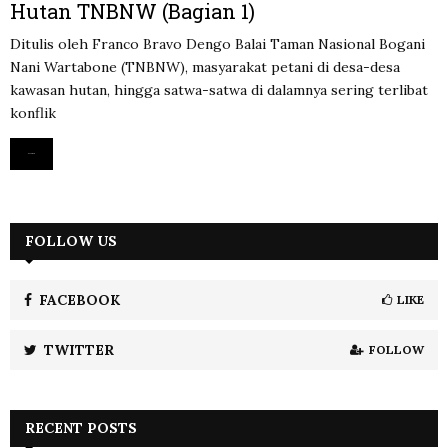
Hutan TNBNW (Bagian 1)
Ditulis oleh Franco Bravo Dengo Balai Taman Nasional Bogani
Nani Wartabone (TNBNW), masyarakat petani di desa-desa
kawasan hutan, hingga satwa-satwa di dalamnya sering terlibat
konflik
Read more
FOLLOW US
FACEBOOK
LIKE
TWITTER
FOLLOW
RECENT POSTS