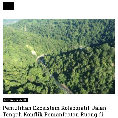
Read more
Feature/In-depth
Pemulihan Ekosistem Kolaboratif: Jalan
Tengah Konflik Pemanfaatan Ruang di