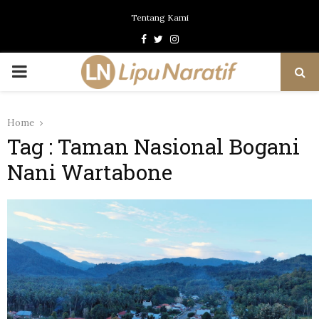
Tentang Kami
Facebook
Twitter
Instagram
PRIMARY
MENU
Home
Tag : Taman Nasional Bogani
Nani Wartabone