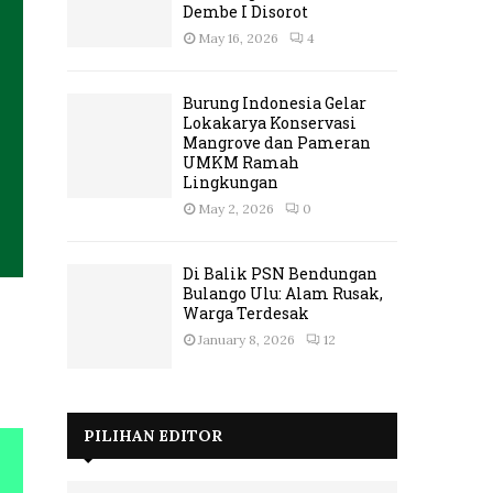
Dembe I Disorot
May 16, 2026
4
Burung Indonesia Gelar
Lokakarya Konservasi
Mangrove dan Pameran
UMKM Ramah
Lingkungan
May 2, 2026
0
Di Balik PSN Bendungan
Bulango Ulu: Alam Rusak,
Warga Terdesak
January 8, 2026
12
PILIHAN EDITOR