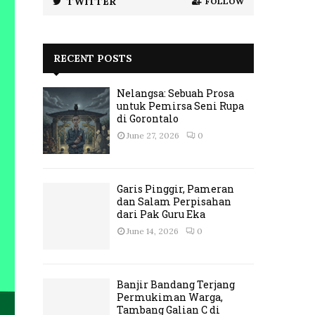
TWITTER
FOLLOW
RECENT POSTS
Nelangsa: Sebuah Prosa
untuk Pemirsa Seni Rupa
di Gorontalo
June 27, 2026
0
Garis Pinggir, Pameran
dan Salam Perpisahan
dari Pak Guru Eka
June 14, 2026
0
Banjir Bandang Terjang
Permukiman Warga,
Tambang Galian C di