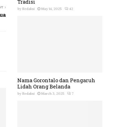
Tradisi
ST
by
Redaksi
May 14, 2025
42
dua
Nama Gorontalo dan Pengaruh
Lidah Orang Belanda
by
Redaksi
March 3, 2025
7