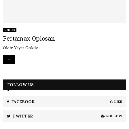
Comics
Pertamax Oplosan
Oleh: Yayat Gokilz
Read more
FOLLOW US
FACEBOOK
LIKE
TWITTER
FOLLOW